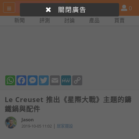
搜
產
會
0
關閉廣告
尋
品
員
新聞
評測
討論
產品
買賣
網
比
站
拼
WhatsApp
Facebook
Messenger
Twitter
Email
MeWe
Copy
Link
Le Creuset 推出《星際大戰》主題的鑄
鐵鍋與配件
Jason
|
2019-10-05 11:02
居家擺設