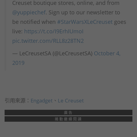
Creuset boutique stores, online, and from
@yuppiechef
. Sign up to our newsletter to
be notified when
#StarWarsXLeCreuset
goes
live:
https://t.co/I9ErhIUmoI
pic.twitter.com/RLL8z28TN2
— LeCreusetSA (@LeCreusetSA)
October 4,
2019
引用來源：
Engadget
、
Le Creuset
廣告
捲動繼續閱讀