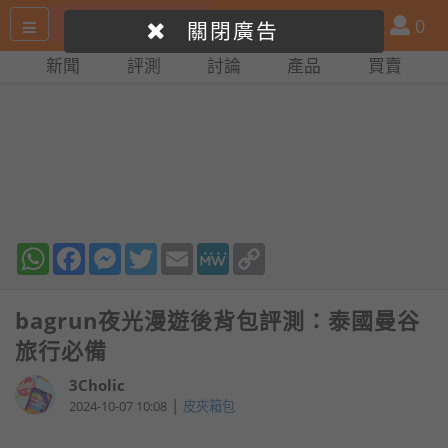
搜
產
會
0
關閉廣告
尋
品
員
新聞
評測
討論
產品
買賣
網
比
站
拼
WhatsApp
Facebook
Messenger
Twitter
Email
MeWe
Copy
Link
bagrun夜光漫遊後背包評測：泰國曼谷
旅行必備
3Cholic
|
2024-10-07 10:08
皮夾箱包