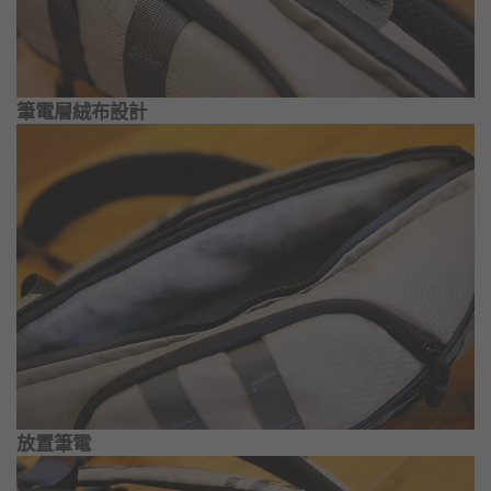
筆電層絨布設計
放置筆電