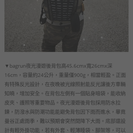
▼bagrun夜光漫遊後背包高45.6cmx寬26cmx深
16cm，容量約24公升，重量僅900g，相當輕盈。正面
有特殊反光設計，在夜晚被光線照射能反光讓後方車輛
知曉，增加安全。在背包左側有一個貼身暗袋，能收納
皮夾、護照等重要物品。夜光漫遊後背包採用防水拉
鍊，防潑水與防潮功能能避免背包因下雨而進水，畢竟
曼谷正處雨季，難以預期會突然間降下大雨。底部還設
計有輕外掛功能，若有外套、輕薄睡袋、腳架等，可以