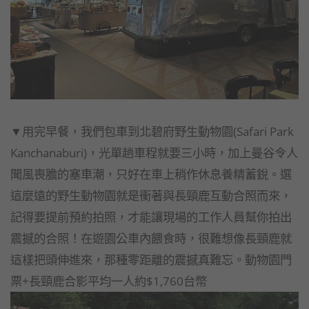
▼用完早餐，我們包車到北碧府野生動物園(Safari Park
Kanchanaburi)，光單趟車程就要三小時，加上曼谷令人
聞風喪膽的塞車潮，只好在車上稍作休息養精蓄銳。選
這麼遠的野生動物園就是衝著與長頸鹿互動合照而來，
記得要提前預約拍照，才能讓現場的工作人員幫你拍出
震撼的合照！在遊園公車內餵食時，很難想像長頸鹿就
這樣把頭伸進來，那種零距離的震撼真難忘。動物園門
票+長頸鹿合影平均一人約$1,760台幣