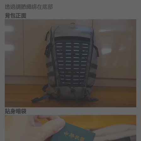
透過調節繩綁在底部
背包正面
貼身暗袋