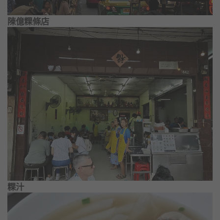
陳億粿條店
粿汁