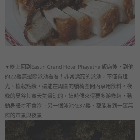
▼晚上回到Eastin Grand Hotel Phayathai飯店後，到他
的22樓無邊際泳池看看！非常漂亮的泳池，不僅有燈
光、植栽點綴，還能在周圍的躺椅空間內享用飲料。夜
晚的曼谷其實天氣蠻涼的，這時候來得要多游幾趟，動
動身體才不會冷。另一個泳池在37樓，都能看到一望無
際的市景與夜景