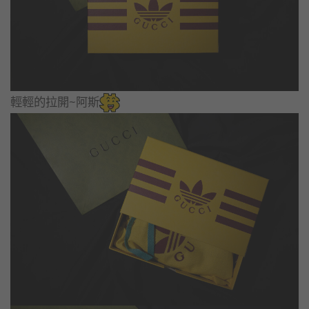
輕輕的拉開~阿斯