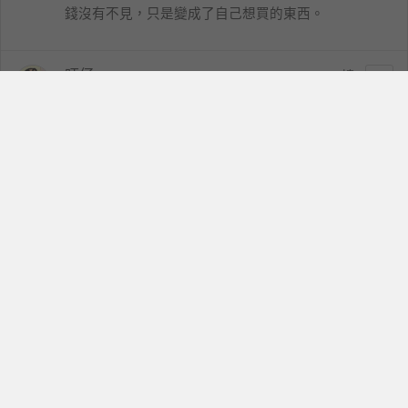
錢沒有不見，只是變成了自己想買的東西。
旺仔
13
hhrong2011
2022-06-18 20:46
Gucci x Adidas 的合作聯名款，這樣多設計的真廢包看
來年輕洋溢很有運動與名牌的辨識度，外型也很清新
猩爺
14
kyoryu2001
2022-06-18 23:34
拿Gucci跟Adidas的聯名款包包來裝手機就是狂啊
story5ace5
15
story5ace5
2022-06-19 07:16