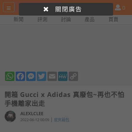
搜
產
會
0
關閉廣告
尋
品
員
新聞
評測
討論
產品
買賣
網
比
站
拼
WhatsApp
Facebook
Messenger
Twitter
Email
MeWe
Copy
Link
開箱 Gucci x Adidas 真廢包~再也不怕
手機離家出走
ALEXLCLEE
|
2022-06-12 00:09
皮夾箱包