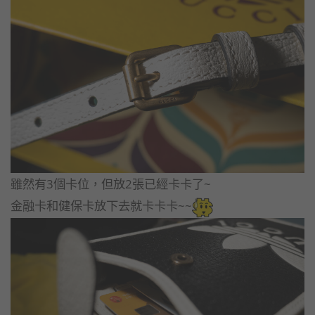
雖然有3個卡位，但放2張已經卡卡了~
金融卡和健保卡放下去就卡卡卡~~