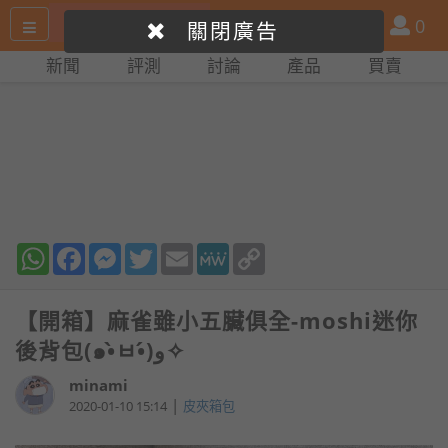
搜
產
會
0
關閉廣告
尋
品
員
新聞
評測
討論
產品
買賣
網
比
站
拼
WhatsApp
Facebook
Messenger
Twitter
Email
MeWe
Copy
Link
【開箱】麻雀雖小五臟俱全-moshi迷你
後背包(๑•̀ㅂ•́)و✧
minami
|
2020-01-10 15:14
皮夾箱包