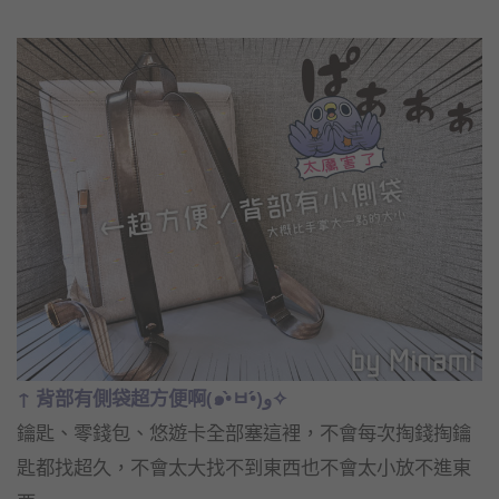
↑ 背部有側袋超方便啊(๑•̀ㅂ•́)و✧
鑰匙、零錢包、悠遊卡全部塞這裡，不會每次掏錢掏鑰
匙都找超久，不會太大找不到東西也不會太小放不進東