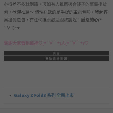
心得差不多就到這，假如有人推薦適合矮子的筆電後背
包，歡迎推薦～ 但現在缺的是手提的筆電包啦，我超容
易撞到包包，有任何推薦歡迎跟我說喔！
感恩的心(*
´∀`)~♥
謝謝大家看到這裡♡(*´∀｀*)人(*´∀｀*)♡
廣告
捲動繼續閱讀
Galaxy Z Fold8 系列 全新上市