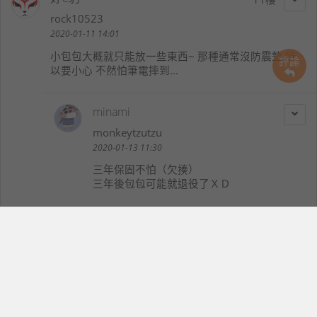
rock10523
2020-01-11 14:01
小包包大概就只能放一些東西~ 那種通常沒防震墊 所
評論
以要小心 不然怕筆電摔到...
minami
monkeytzutzu
2020-01-13 11:30
三年保固不怕（欠揍）
三年後包包可能就退役了ＸＤ
ET
12
plokij0412
2020-01-11 14:06
很不錯的包包，很有都市文藝青年的感覺