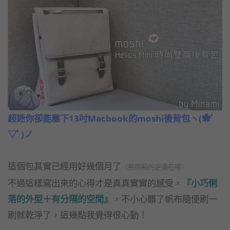
超迷你卻能塞下13吋Macbook的moshi後背包ヽ(✿ﾟ
▽ﾟ)ノ
這個包其實已經用好幾個月了
（
那開箱的定義在哪
）
不過這樣寫出來的心得才是真真實實的感受，
『小巧俐
落的外型＋有分隔的空間』
，不小心髒了帆布隨便刷一
刷就乾淨了，這幾點我覺得很心動！