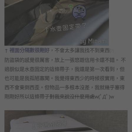
↑ 裡面分隔數很剛好
，不會太多讓我找不到東西
(
?)
防盜袋的感覺很厲害，放上一張悠遊信用卡還不錯。 不
過貌似是水壺固定的這條帶子，我還是第一次看到，但
也可能是我孤陋寡聞。我覺得東西少的時候很實用，東
西不會東倒西歪。但物品一多根本沒差，我就幾乎塞得
剛剛好所以這條帶子
對我來說沒什麼用處
w(ﾟДﾟ)w