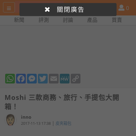
搜
產
會
0
關閉廣告
尋
品
員
新聞
評測
討論
產品
買賣
網
比
站
拼
WhatsApp
Facebook
Messenger
Twitter
Email
MeWe
Copy
Link
Moshi 三款商務、旅行、手提包大開
箱！
inno
|
2017-11-13 17:38
皮夾箱包