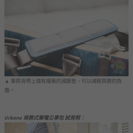
▲​ 單肩背帶上還有緩衝的減壓墊，可以減輕肩膀的負
擔。
Urbana 商務式筆電公事包​ 試背照：