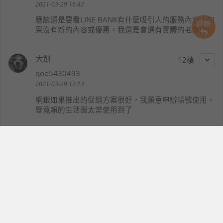
2021-03-29 16:42
應該還是要看LINE BANK有什麼吸引人的服務內容，如
評論
果沒有新的內容或優惠，我還是會選有實體的老牌銀行
大餅
12
qoo5430493
2021-03-29 17:13
網銀如果推出的促銷方案很好，我願意申辦帳號使用，
畢竟賴的生活圈太常使用到了
kimmy_chou
13
kimmy_chou
2021-03-29 17:28
新型態的銀行讓人既期待又怕受傷害
有些事要處理好像還是臨櫃安心點
歌德貝多芬
14