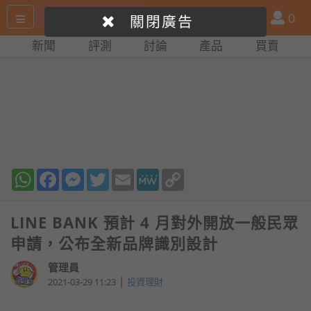
搜
產
會
0
關閉廣告
尋
品
員
新聞
評測
討論
產品
買賣
網
比
站
拼
WhatsApp
Facebook
Messenger
Twitter
Email
MeWe
Copy
Link
LINE BANK 預計 4 月對外開放一般民眾
申請，公布全新品牌識別設計
管理員
|
2021-03-29 11:23
投資理財