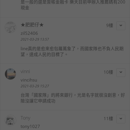
是一般的還是簽帳金融卡 樂天目前申辦入推薦碼有200
現金
★肥肥仔★
9
zil52406
2021-03-29 13:57
line真的是愈來愈包羅萬象了，而國家隊也不負人民期
望，達成人民的目標了。
vinni
10
vincihsu
2021-03-29 15:27
台灣「國家隊」的將來銀行，光是名字就很沒創意，好
險沒讓它申請成功
Tony
11
tony1027