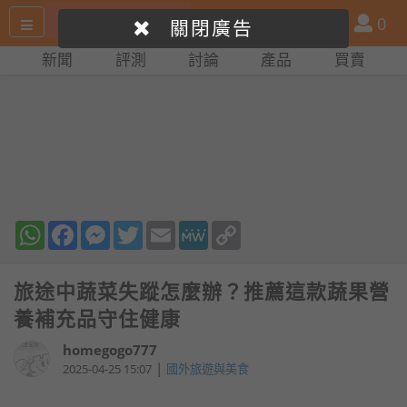
搜
產
會
0
關閉廣告
尋
品
員
新聞
評測
討論
產品
買賣
網
比
站
拼
WhatsApp
Facebook
Messenger
Twitter
Email
MeWe
Copy
Link
旅途中蔬菜失蹤怎麼辦？推薦這款蔬果營
養補充品守住健康
homegogo777
|
2025-04-25 15:07
國外旅遊與美食