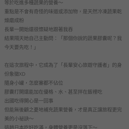
等於吃進多種蔬果的營養～
重點是不會有奇怪的味道或添加物，是天然冷凍蔬果乾
燥磨成粉
長輩一開始還很懷疑地跟著我吞
結果隔天她自己主動問：「那個你說的蔬果膠囊呢？我
今天要先吃！」
在這次旅程中，它成為了「長輩安心旅遊守護者」的身
份象徵XD
隨身小罐，怎麼塞都不佔位
膠囊打開還能加在優格、水、甚至拌在飯裡吃
出國吃得開心是一回事
但能無後顧之憂地補充蔬果營養，才是真正讓旅程更完
美的小祕訣～
這趟日本吃好吃滿，身體營養更是沒落下～