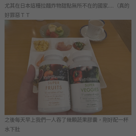
尤其在日本這種拉麵炸物甜點無所不在的國家....（真的
好罪惡ＴＴ
之後每天早上我們一人吞了幾顆蔬果膠囊，剛好配一杯
水下肚