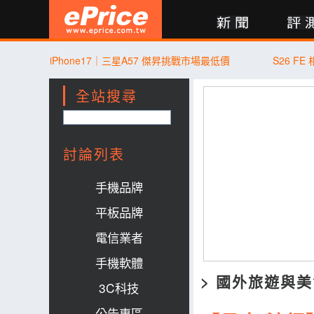
新聞
評測
討論
產品
買賣
商城
登入
iPhone17｜三星A57 傑昇挑戰市場最低價
S26 F
全站搜尋
討論列表
手機品牌
平板品牌
電信業者
手機軟體
>
國外旅遊與美
3C科技
公告專區