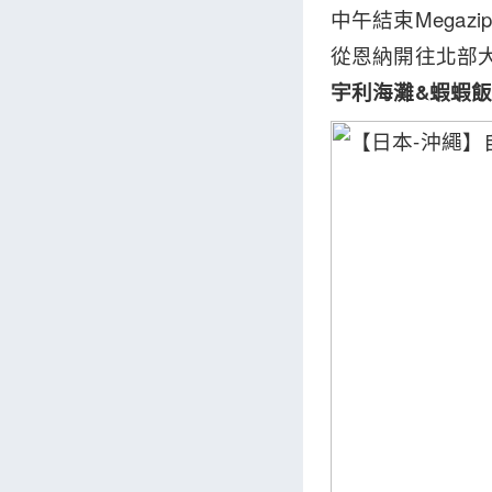
中午結束Mega
從恩納開往北部大
宇利海灘&蝦蝦