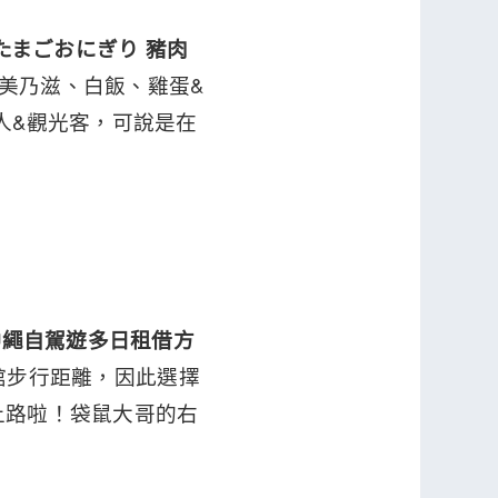
たまごおにぎり 豬肉
美乃滋、白飯、雞蛋&
人&觀光客，可說是在
-沖繩自駕遊多日租借方
旅館步行距離，因此選擇
直接上路啦！袋鼠大哥的右