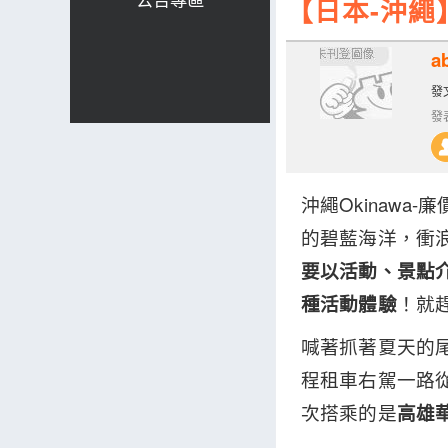
【日本-沖繩
a
發文
發表
沖繩Okinaw
的碧藍海洋，衝
要以活動、景點
種活動體驗
！就
喊著抓著夏天的尾
程租車右駕一路
次搭乘的是
高雄華