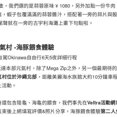
隻，我們選的是蒜蓉原味 ¥ 1080，另外加點一份牛肉 
塊，蝦子包覆滿滿的蒜蓉醬汁，搭配著一旁的蒜片與
的尾聲就在一旁的古宇利海灘上畫下句點啦。
氣村 -海豚餵食體驗
0抵達本部元氣村，除了Mega Zip之外，另一個最期
氣村位於沖繩北部
，距離美麗海水族館大約10分鐘車
上活動。
時還包含陸龜、海龜的餵食，我們事先在
Veltra活動
結束後上網填寫評價&照片分享，海豚餵食體驗
第二人