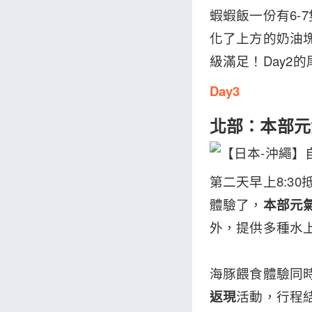
蝦蝦飯一份有6-7
化了上方的奶油
級滿足！Day2
Day3
北部：本部元
第二天早上8:3
體驗了，
本部元
外，提供多種水
海豚餵食體驗同
返現
活動，行程