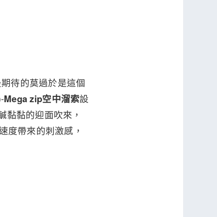
最期待的莫過於是這個
-
Mega zip空中溜索
設
鹹鹹黏黏的迎面吹來，
受速度帶來的刺激感，