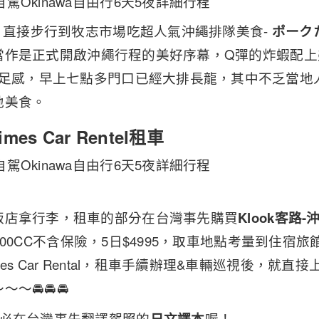
床，直接步行到牧志市場吃超人氣沖繩排隊美食-
ポーク
當作是正式開啟沖繩行程的美好序幕，Q彈的炸蝦配上
飽足感，早上七點多門口已經大排長龍，其中不乏當地
地美食。
es Car Rentel租車
飯店拿行李，租車的部分在台灣事先購買
Klook客路
000CC不含保險，5日$4995，取車地點考量到住宿
es Car Rental，租車手續辦理&車輛巡視後，就
～🚘🚘🚘
務必在台灣事先翻譯駕照的
日文譯本
喔！