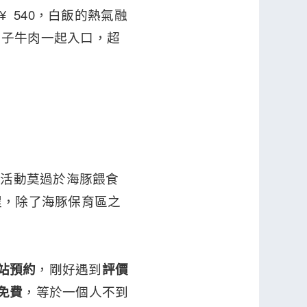
¥ 540，白飯的熱氣融
骰子牛肉一起入口，超
待的活動莫過於海豚餵食
程，除了海豚保育區之
網站預約
，剛好遇到
評價
免費
，等於一個人不到