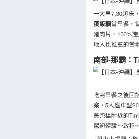
一大早7:30起
蛋飯糰
當早餐，
豬肉片，100%
地人也推薦的當
南部-那霸：Tim
吃完早餐之後回
案
，5人座車型2
美榮橋附近的Tim
駕初體驗～啟程～～
※租車小提醒：