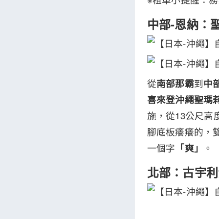
中部-恩納：
從
南部那霸
到
中
喜來登沖繩聖瑪
施，從13公尺高
腳底板癢癢的，雙
一個字
「爽」
。
北部：古宇利