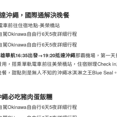
達沖繩，國際通解決晚餐
軌電車前往住宿地點-美榮橋站
雄華航16:35出發→19:20抵達沖繩
那霸機場，第一天
用，搭乘單軌電車前往美榮橋站，住宿辦理Check i
餐，甜點則是無人不知的沖繩冰淇淋之王Blue Seal
沖繩必吃豬肉蛋飯糰