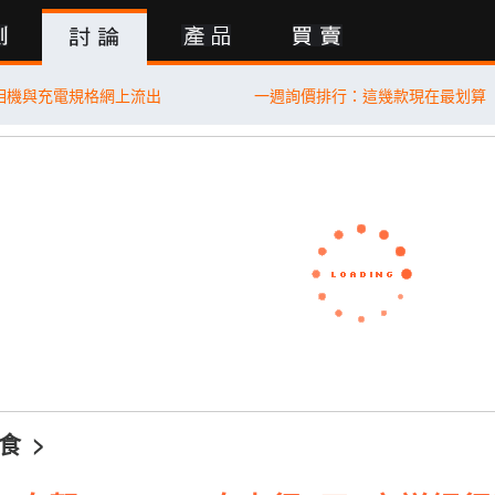
行動版
E 相機與充電規格網上流出
一週詢價排行：這幾款現在最划算
食
>