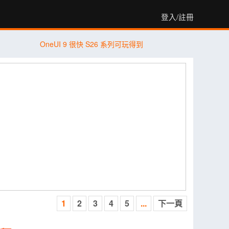
登入/註冊
OneUI 9 很快 S26 系列可玩得到
1
2
3
4
5
...
下一頁