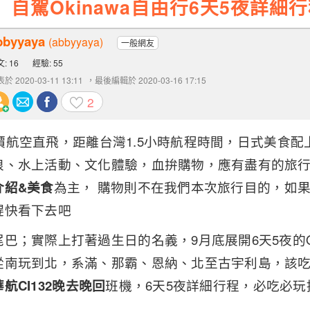
】自駕Okinawa自由行6天5夜詳細
bbyyaya
(abbyyaya)
一般網友
: 16
經驗: 55
於 2020-03-11 13:11
，最後編輯於 2020-03-16 17:15
2
a-廉價航空直飛，距離台灣1.5小時航程時間，日式美食
浪、水上活動、文化體驗，血拚購物，應有盡有的旅
介紹&美食
為主， 購物則不在我們本次旅行目的，如
趕快看下去吧
巴；實際上打著過生日的名義，9月底展開6天5夜的Ok
從南玩到北，系滿、那霸、恩納、北至古宇利島，該
航CI132晚去晚回
班機，6天5夜詳細行程，必吃必玩