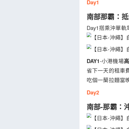
Day1
南部那霸：抵
Day1搭乘沖單
DAY1
-小港機場
高
省下一天的租車費
吃個一蘭拉麵當晚
Day2
南部-那霸：