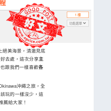
行程
1 樓
功能選單
配上絕美海景，清澈見底
行好去處，這次分享
主
果也跟我們一樣喜歡
各
inawa沖繩之旅，全
吃該玩的一樣沒少，這
推薦給大家！