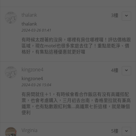
thalank
3
thalank
2024-03-26 01:41
有時候太趕著約沒房，哪裡有房住哪裡囉！評估價格跟
區域，現在motel也很多家庭去住了！重點是乾淨、價
格好，有集點這種優惠就更好囉
kingzone4
4
kingzone4
2024-03-26 15:04
有房間就住＋1，有時候會看合作飯店有沒有高鐵搭配
票，也會考慮購入，三月初去台南，香格里拉就有兼高
鐵票，也有點數跟紅利集...高鐵票七折這樣，就是賺個
便利
Virginia
5