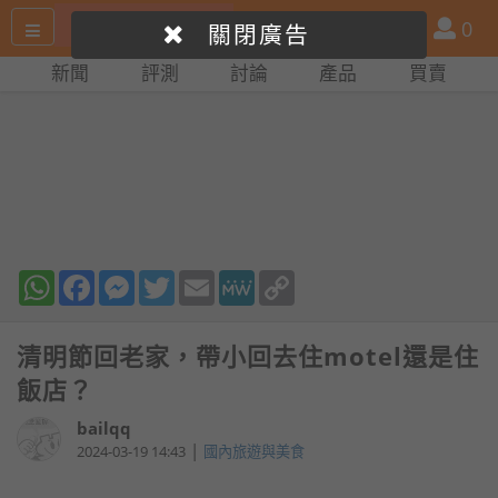
搜
產
會
0
關閉廣告
尋
品
員
新聞
評測
討論
產品
買賣
網
比
站
拼
WhatsApp
Facebook
Messenger
Twitter
Email
MeWe
Copy
Link
清明節回老家，帶小回去住motel還是住
飯店？
bailqq
|
2024-03-19 14:43
國內旅遊與美食