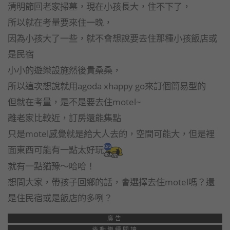
清明節回老家掃墓，現在小孩長大，住不下了，
所以就在考量要來住一晚，
因為小孩大了一些，就不會想說要去住那種小孩飯店或
是民宿
小小的遊樂設施然後貴桑桑，
所以這次想說就用agoda xhappy go來訂個簡易型的
但就在考量，是不是要去住motel~
離老家比較近，訂房還能集點
只是motel感覺就是給大人去的，空間可能大，但是裡
面東西可能有一點太好玩
就有一點猶豫～哈哈！
想問大家，帶孩子回鄉的話，會選擇去住motel嗎？還
是住民宿或是飯店的多咧？
廣告
捲動繼續閱讀