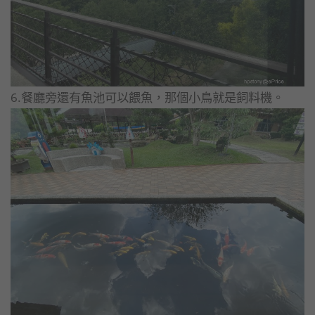
6.餐廳旁還有魚池可以餵魚，那個小鳥就是飼料機。