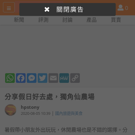
搜
產
會
0
關閉廣告
尋
品
員
新聞
評測
討論
產品
買賣
網
比
站
拼
WhatsApp
Facebook
Messenger
Twitter
Email
MeWe
Copy
Link
分享假日好去處，獨角仙農場
hpstony
|
2020-08-05 10:39
國內旅遊與美食
暑假帶小朋友外出玩玩，休閒農場也是不錯的選擇。分