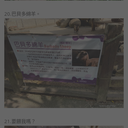
20.巴貝多綿羊。
21.要餵我嗎？