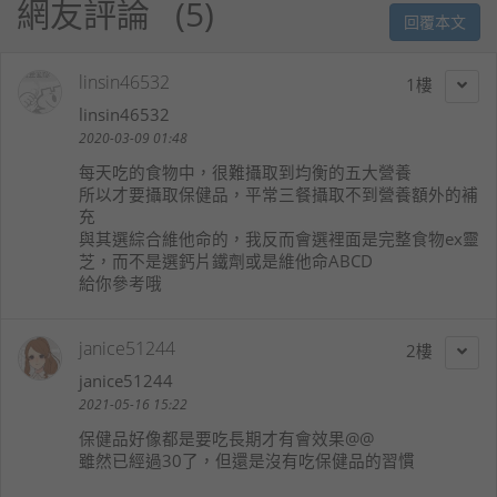
網友評論
5
回覆本文
linsin46532
1
linsin46532
2020-03-09 01:48
每天吃的食物中，很難攝取到均衡的五大營養
所以才要攝取保健品，平常三餐攝取不到營養額外的補
充
與其選綜合維他命的，我反而會選裡面是完整食物ex靈
芝，而不是選鈣片鐵劑或是維他命ABCD
給你參考哦
janice51244
2
janice51244
2021-05-16 15:22
保健品好像都是要吃長期才有會效果@@
雖然已經過30了，但還是沒有吃保健品的習慣