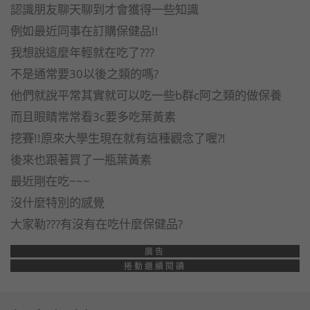
認識朋友聊天聊到才會獲得一些知識
例如最近同事在訂購保健品!!
我想說這麼年輕就在吃了???
不是通常要30以後之類的嗎?
他們就說平常其實就可以吃一些b群c阿之類的做保養
而且眼睛常常看3c要多吃葉黃素
挖賽!!原來大學生現在就有這種觀念了喔?!
後來也跟著買了一瓶葉黃素
最近剛在吃~~~
沒什麼特別的感覺
大家勒???有沒有在吃什麼保健品?
廣告
捲動繼續閱讀