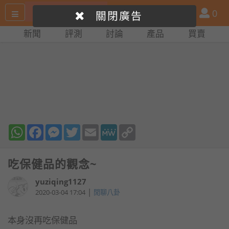
搜
產
會
0
關閉廣告
尋
品
員
新聞
評測
討論
產品
買賣
網
比
站
拼
WhatsApp
Facebook
Messenger
Twitter
Email
MeWe
Copy
Link
吃保健品的觀念~
yuziqing1127
|
2020-03-04 17:04
閒聊八卦
本身沒再吃保健品