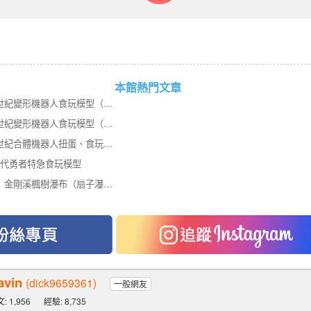
本館熱門文章
【玩情懷收回憶】上個世紀變形機器人食玩模型（大型車、火車篇）
【玩情懷收回憶】上個世紀變形機器人食玩模型（汽車、機車篇）
【玩情懷收回憶】上個世紀合體機器人扭蛋、食玩模型
90年代勇者特急食玩模型
宜蘭南澳旅遊景點推薦｜金剛溪楓樹瀑布（扇子瀑布）健行路線使用蔡司望遠鏡自然觀察實錄 ZEISS Victory SF 10×32 體驗
avin
(dick9659361)
一般網友
: 1,956
經驗: 8,735