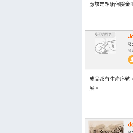
應該是想騙保險金吧!
J
發文
發表
成品都有生產序號
展。
d
發文