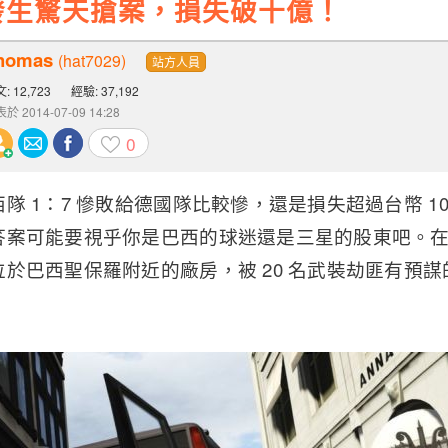
發生驚天搶案，損失破十億！
homas
(hat7029)
站方人員
: 12,723
經驗: 37,192
於 2014-07-09 14:28
0
隊 1：7 慘敗給德國隊比較慘，還是損失超過台幣 1
答案可能要視乎你是巴西的球迷還是三星的股東吧。
於巴西聖保羅附近的廠房，被 20 名武裝劫匪有預