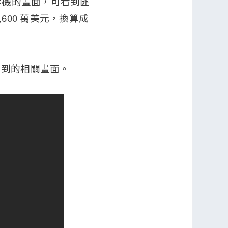
影機的畫面，可看到匪
00 萬美元，換算成
攝到的相關畫面。