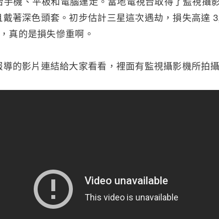
萬台手機、平板和電腦運走。當地電視台取得了監視攝
戴著深色頭套。初步估計三星這次遇劫，損失高達 3,6
億元，真的是損失慘重啊。
報導的影片連結給大家看看，裡面有監視攝影機所拍