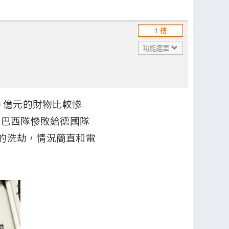
1 樓
功能選單
0 億元的財物比較慘
在巴西隊慘敗給德國隊
謀的洗劫，情況簡直和電