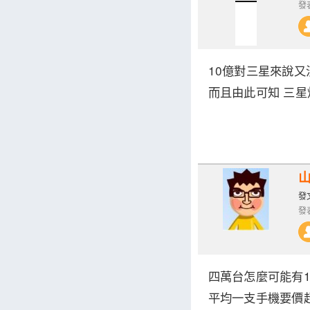
發表
10億對三星來說又
而且由此可知 三星
發文
發表
四萬台怎麼可能有1
平均一支手機要價超過 