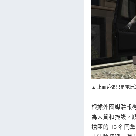
▲ 上面這張只是電玩
根據外國媒體報
為人質和掩護，
搶匪的 13 名