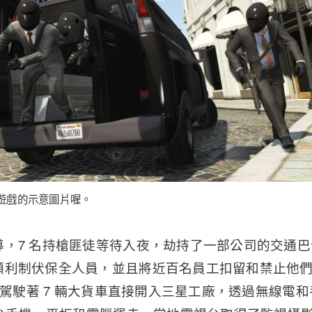
遊戲的示意圖片喔。
導，7 名持槍匪徒等待入夜，劫持了一部公司的交通
順利制伏保全人員，並且將近百名員工扣留和禁止他
同黨駕駛著 7 輛大貨車直接開入三星工廠，透過無線電和