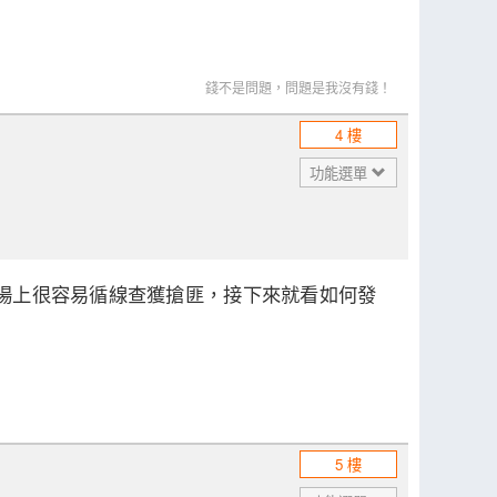
錢不是問題，問題是我沒有錢！
4 樓
功能選單
市場上很容易循線查獲搶匪，接下來就看如何發
5 樓