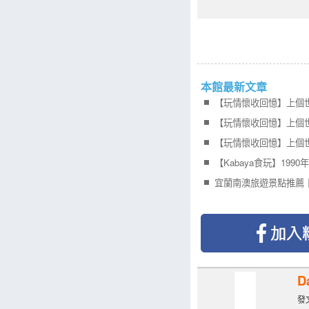
本館最新文章
【Kabaya食玩】19
D
發文