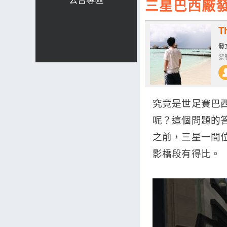
三星巴西廠
T
發文
發表
究竟是世足賽巴西
呢？這個問題的
之前，三星一間位
影橋段有得比。