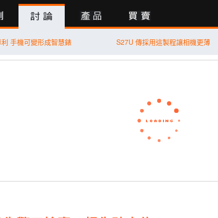
行動版
酷專利 手機可變形成智慧錶
S27U 傳採用這製程讓相機更薄