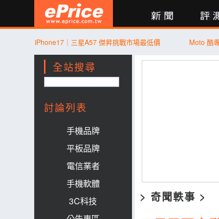
新聞
評測
討論
產品
買賣
商城
登入
iPhone17｜三星A57 傑昇挑戰市場最低價
Moto 
全站搜尋
討論列表
手機品牌
平板品牌
電信業者
手機軟體
>
奇聞軼事
>
3C科技
公告專區