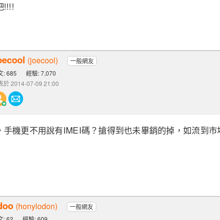
!!!
oecool
(joecool)
一般網友
: 685
經驗: 7,070
於 2014-07-09 21:00
，手機更不用說有IMEI碼？搶得到也未畢銷的掉，如流到
doo
(honylodon)
一般網友
: 62
經驗: 609