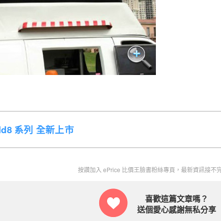
Fold8 系列 全新上市
按讚加入 ePrice 比價王臉書粉絲專頁，最新資訊接不完，好康收到手
喜歡這篇文章嗎？
送個愛心感謝無私分享