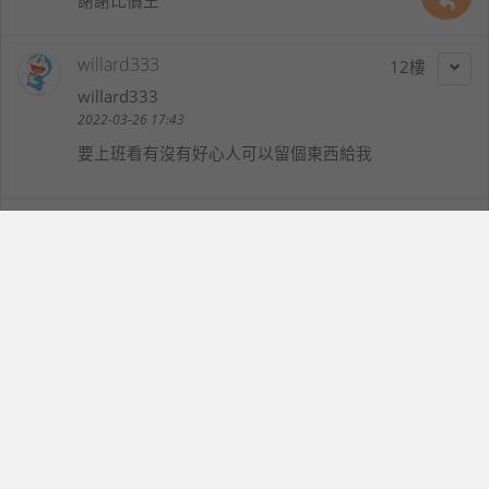
willard333
12
willard333
2022-03-26 17:43
要上班看有沒有好心人可以留個東西給我
蔥油餅
13
aa0315
2022-03-26 17:50
希望我這次能搶到阿 每次都手速太慢
licorne
14
licorne
2022-03-26 17:59
有想要換的商品，不知是否搶的到~