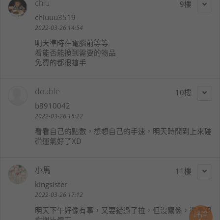
chiu
9
chiuuu3519
2022-03-26 14:54
明天準時在電腦前等等
看能否能換到需要的物品
免費的都很搶手
double
10
b8910042
2022-03-26 15:22
看看自己的點數，想想自己的手速，明天時間到上來碰
碰運氣好了XD
小馬
11
kingsister
2022-03-26 17:12
明天下午好像有事，又要錯過了拉，但沒關係，還是很
評論
謝謝比價王