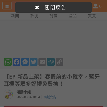
搜
產
會
0
關閉廣告
尋
品
員
新聞
評測
討論
產品
買賣
網
比
站
拼
WhatsApp
Facebook
Messenger
Twitter
Email
MeWe
Copy
Link
【EP 新品上架】春假前的小確幸，藍牙
耳機等眾多好禮免費換！
活動小組
|
2022-03-26 10:54
商城公告