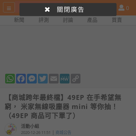
搜
產
會
0
關閉廣告
尋
品
員
新聞
評測
討論
產品
買賣
網
比
站
拼
WhatsApp
Facebook
Messenger
Twitter
Email
MeWe
Copy
Link
【商城跨年最終檔】49EP 在手希望無
窮， 米家無線吸塵器 mini 等你抽！
（49EP 商品可下單了）
活動小組
|
2020-12-26 11:51
商城公告