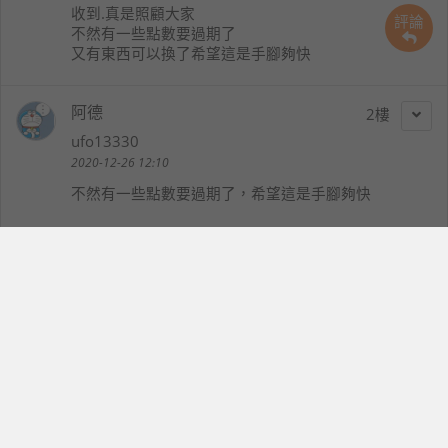
收到.真是照顧大家
評論
不然有一些點數要過期了
又有東西可以換了希望這是手腳夠快
阿德
2
ufo13330
2020-12-26 12:10
不然有一些點數要過期了，希望這是手腳夠快
energie1221
3
energie1221
2020-12-26 12:12
好棒又有新品即將上架 下午3點應該又會有一番廝殺搶
貨 有些還不錯想要 再考慮看看不是是要跟搶 因為也想
繼續累積換更好的商品
double
4